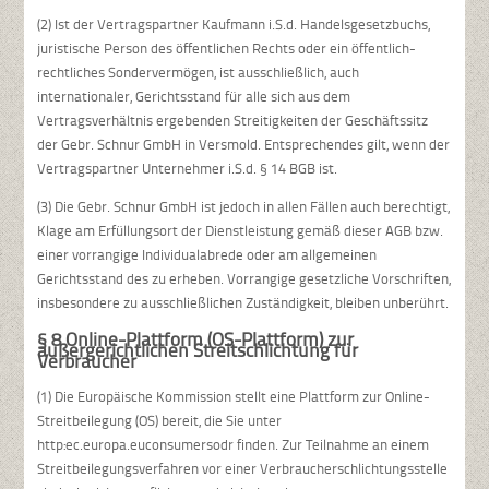
(2) Ist der Vertragspartner Kaufmann i.S.d. Handelsgesetzbuchs,
juristische Person des öffentlichen Rechts oder ein öffentlich-
rechtliches Sondervermögen, ist ausschließlich, auch
internationaler, Gerichtsstand für alle sich aus dem
Vertragsverhältnis ergebenden Streitigkeiten der Geschäftssitz
der Gebr. Schnur GmbH in Versmold. Entsprechendes gilt, wenn der
Vertragspartner Unternehmer i.S.d. § 14 BGB ist.
(3) Die Gebr. Schnur GmbH ist jedoch in allen Fällen auch berechtigt,
Klage am Erfüllungsort der Dienstleistung gemäß dieser AGB bzw.
einer vorrangige Individualabrede oder am allgemeinen
Gerichtsstand des zu erheben. Vorrangige gesetzliche Vorschriften,
insbesondere zu ausschließlichen Zuständigkeit, bleiben unberührt.
§ 8 Online-Plattform (OS-Plattform) zur
außergerichtlichen Streitschlichtung für
Verbraucher
(1) Die Europäische Kommission stellt eine Plattform zur Online-
Streitbeilegung (OS) bereit, die Sie unter
http:ec.europa.euconsumersodr finden. Zur Teilnahme an einem
Streitbeilegungsverfahren vor einer Verbraucherschlichtungsstelle