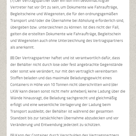
(7) Der Vertragspartner oder ein von ihm bevollmächtigter
Vertreter hat vor Ort zu sein, um Dokumente wie Fahraufträge,
Begleitscheine und Wiegenoten, die für den ordnungsgemäßen
Transport und/oder die Übernahme bei Abholung erforderlich sind,
übergeben bzw. unterzeichnen zu können. Ist dies nicht der Fall,
gelten die erstellten Dokumente wie Fahraufträge, Begleitschein
und Wiegenoten auch ohne Unterzeichnung des Vertragspartners
als anerkannt.
(8) Der Vertragspartner haftet und ist verantwortlich dafür, dass
der Behälter nicht durch lose oder fest angebrachte Gegenstände
oder sonst wie verändert, nur mit den vertraglich vereinbarten
Stoffen beladen und das maximale Beladungsgewicht eines
Containers in Höhe von 10 Tonnen nicht überschritten wird (der
LKW kann diesen sonst nicht mehr anheben), keine Ladung über die
Wände hinausragt, die Beladung sachgerecht und gleichmäßig
erfolgt und eine wesentliche Verlagerung der Ladung beim
Transport ausbleibt; der Behälter ist während der gesamten
Standzeit bis zur tatsächlichen Übernahme abzudecken und vor
Veränderung und Entwendung jederzeit zu schützen.
(9) Kann der Container durch Verschulden des Vertragspartners